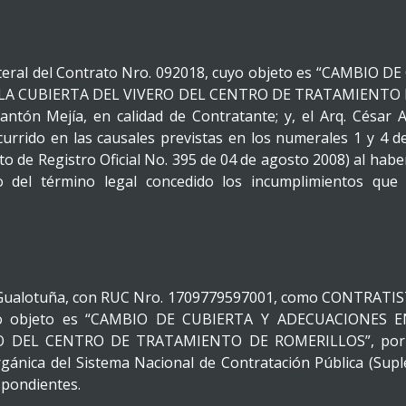
teral del Contrato Nro. 092018, cuyo objeto es “CAMBIO
 CUBIERTA DEL VIVERO DEL CENTRO DE TRATAMIENTO DE 
ntón Mejía, en calidad de Contratante; y, el Arq. César
ncurrido en las causales previstas en los numerales 1 y 4 de
o de Registro Oficial No. 395 de 04 de agosto 2008) al haber
o del término legal concedido los incumplimientos que 
Gualotuña, con RUC Nro. 1709779597001, como CONTRATIS
, cuyo objeto es “CAMBIO DE CUBIERTA Y ADECUACIONE
DEL CENTRO DE TRATAMIENTO DE ROMERILLOS”, por conf
rgánica del Sistema Nacional de Contratación Pública (Sup
spondientes.